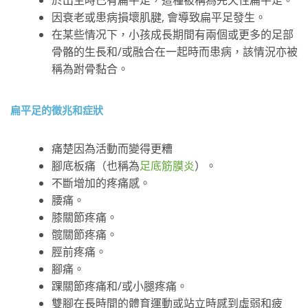
因衰老或患病損壞肌腱, 會導致扁平足發生。
在某些情况下，小孩成長期間有兩個或更多的足部
骨骼的生長和/或融合在一起時而患病，該情況亦被
稱為跗骨黏合。
扁平足的徵兆和症狀
痛楚因為活動而變得更糟
腳底板痛（也稱為
足底筋膜炎
）。
不斷增加的疼痛感。
腰痛。
膝關節疼痛。
髋關節疼痛。
脛前疼痛。
腳痛。
踝關節疼痛和/或小腿疼痛。
雙腳在長時間的體育運動或站立時感到虛弱和疲