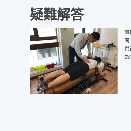
疑難解答
如
問
們
為