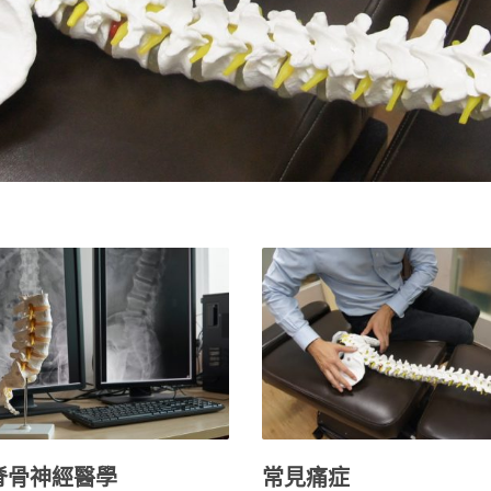
脊骨神經醫學
常見痛症